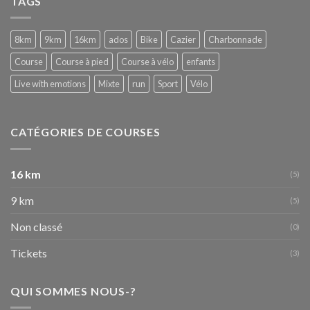
TAGS
BEER
WITH
EMOTIONS
8km
9km
16km
ados
Bike
Cazier
Charbonnade
:-)
–
Course
Course à pied
Course à vélo
enfants
Fête
de
Live with emotions
Mixte
run
Sport
Vélo
Wallonie
de
Nivelles
16-
CATÉGORIES DE COURSES
09-
2017
16 km
(5)
9 km
(5)
Non classé
(0)
Tickets
(3)
QUI SOMMES NOUS-?