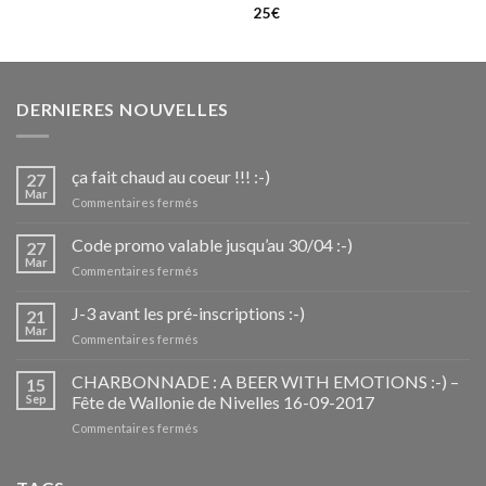
25
€
DERNIERES NOUVELLES
ça fait chaud au coeur !!! :-)
27
Mar
sur
Commentaires fermés
ça
fait
Code promo valable jusqu’au 30/04 :-)
27
chaud
Mar
sur
Commentaires fermés
au
Code
coeur
promo
J-3 avant les pré-inscriptions :-)
!!!
21
valable
Mar
:-)
sur
Commentaires fermés
jusqu’au
J-
30/04
3
CHARBONNADE : A BEER WITH EMOTIONS :-) –
:-)
15
avant
Sep
Fête de Wallonie de Nivelles 16-09-2017
les
sur
Commentaires fermés
pré-
CHARBONNADE
inscriptions
:
:-)
A