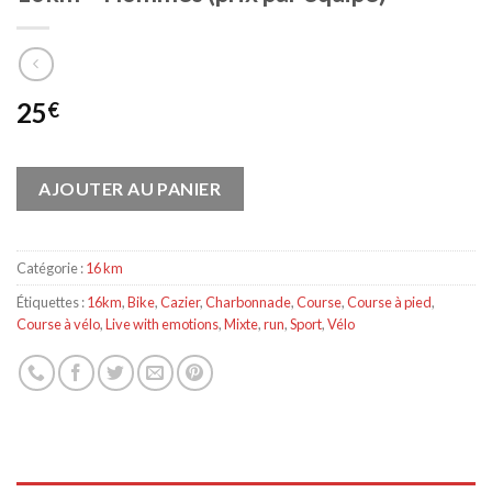
25
€
AJOUTER AU PANIER
Catégorie :
16 km
Étiquettes :
16km
,
Bike
,
Cazier
,
Charbonnade
,
Course
,
Course à pied
,
Course à vélo
,
Live with emotions
,
Mixte
,
run
,
Sport
,
Vélo