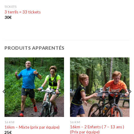
TICKETS
3 terrils = 33 tickets
30
€
PRODUITS APPARENTÉS
16 KM
16 KM
16km – 2 Enfants ( 7 – 13 ans )
16km – Mixte (prix par équipe)
(Prix par équipe)
25
€