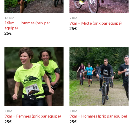
16 KM
9 KM
16km – Hommes (prix par
9km – Mixte (prix par équipe)
équipe)
25
€
25
€
9 KM
9 KM
9km – Femmes (prix par équipe)
9km – Hommes (prix par équipe)
25
€
25
€