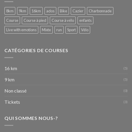
WITH
EMOTIONS
8km
9km
16km
ados
Bike
Cazier
Charbonnade
:-)
–
Course
Course à pied
Course à vélo
enfants
Fête
de
Live with emotions
Mixte
run
Sport
Vélo
Wallonie
de
Nivelles
16-
CATÉGORIES DE COURSES
09-
2017
16 km
(5)
9 km
(5)
Non classé
(0)
Tickets
(3)
QUI SOMMES NOUS-?