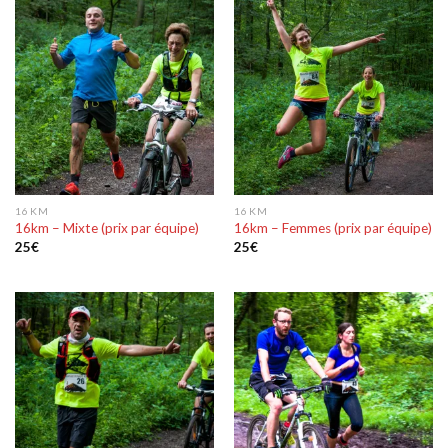
16 KM
16 KM
16km – Mixte (prix par équipe)
16km – Femmes (prix par équipe)
25
€
25
€