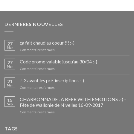
DERNIERES NOUVELLES
ça fait chaud au coeur !!! :-)
27
Mar
sur
Commentaires fermés
ça
fait
Code promo valable jusqu’au 30/04 :-)
27
chaud
Mar
sur
Commentaires fermés
au
Code
coeur
promo
J-3 avant les pré-inscriptions :-)
!!!
21
valable
Mar
:-)
sur
Commentaires fermés
jusqu’au
J-
30/04
3
CHARBONNADE : A BEER WITH EMOTIONS :-) –
:-)
15
avant
Sep
Fête de Wallonie de Nivelles 16-09-2017
les
sur
Commentaires fermés
pré-
CHARBONNADE
inscriptions
:
:-)
A
TAGS
BEER