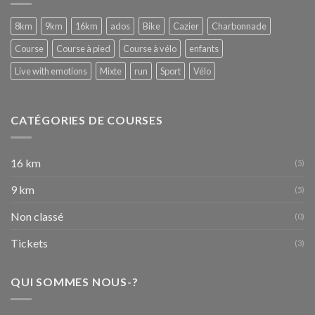
WITH
EMOTIONS
8km
9km
16km
ados
Bike
Cazier
Charbonnade
:-)
–
Course
Course à pied
Course à vélo
enfants
Fête
de
Live with emotions
Mixte
run
Sport
Vélo
Wallonie
de
Nivelles
16-
CATÉGORIES DE COURSES
09-
2017
16 km
(5)
9 km
(5)
Non classé
(0)
Tickets
(3)
QUI SOMMES NOUS-?