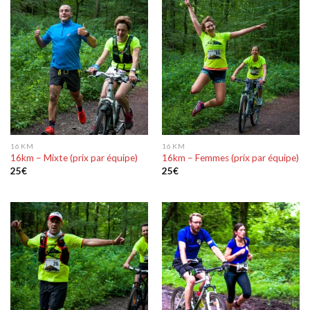
16 KM
16 KM
16km – Mixte (prix par équipe)
16km – Femmes (prix par équipe)
25
€
25
€