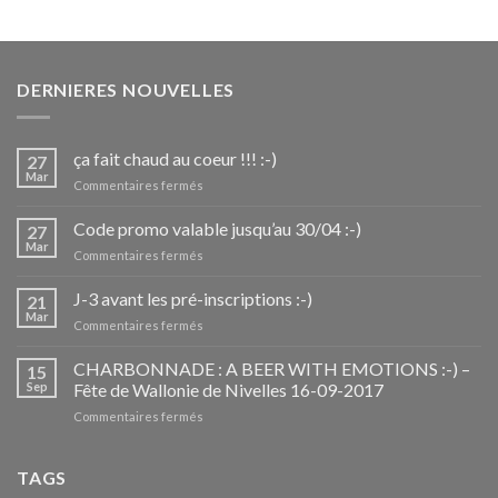
DERNIERES NOUVELLES
ça fait chaud au coeur !!! :-)
27
Mar
sur
Commentaires fermés
ça
fait
Code promo valable jusqu’au 30/04 :-)
27
chaud
Mar
sur
Commentaires fermés
au
Code
coeur
promo
J-3 avant les pré-inscriptions :-)
!!!
21
valable
Mar
:-)
sur
Commentaires fermés
jusqu’au
J-
30/04
3
CHARBONNADE : A BEER WITH EMOTIONS :-) –
:-)
15
avant
Sep
Fête de Wallonie de Nivelles 16-09-2017
les
sur
Commentaires fermés
pré-
CHARBONNADE
inscriptions
:
:-)
A
TAGS
BEER