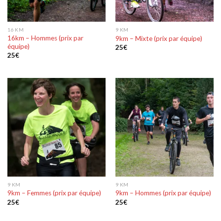
16 KM
9 KM
16km – Hommes (prix par
9km – Mixte (prix par équipe)
équipe)
25
€
25
€
9 KM
9 KM
9km – Femmes (prix par équipe)
9km – Hommes (prix par équipe)
25
€
25
€