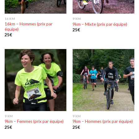
16 KM
9 KM
16km – Hommes (prix par
9km – Mixte (prix par équipe)
équipe)
25
€
25
€
9 KM
9 KM
9km – Femmes (prix par équipe)
9km – Hommes (prix par équipe)
25
€
25
€