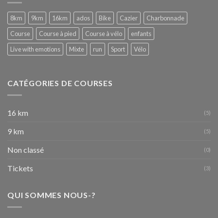
WITH
EMOTIONS
8km
9km
16km
ados
Bike
Cazier
Charbonnade
:-)
–
Course
Course à pied
Course à vélo
enfants
Fête
de
Live with emotions
Mixte
run
Sport
Vélo
Wallonie
de
Nivelles
16-
CATÉGORIES DE COURSES
09-
2017
16 km
(5)
9 km
(5)
Non classé
(0)
Tickets
(3)
QUI SOMMES NOUS-?