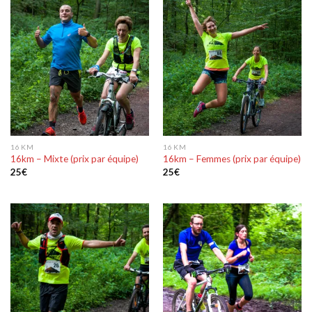
16 KM
16 KM
16km – Mixte (prix par équipe)
16km – Femmes (prix par équipe)
25
€
25
€