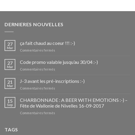
DERNIERES NOUVELLES
ça fait chaud au coeur !!! :-)
27
Mar
sur
Commentaires fermés
ça
fait
Code promo valable jusqu’au 30/04 :-)
27
chaud
Mar
sur
Commentaires fermés
au
Code
coeur
promo
J-3 avant les pré-inscriptions :-)
!!!
21
valable
Mar
:-)
sur
Commentaires fermés
jusqu’au
J-
30/04
3
CHARBONNADE : A BEER WITH EMOTIONS :-) –
:-)
15
avant
Sep
Fête de Wallonie de Nivelles 16-09-2017
les
sur
Commentaires fermés
pré-
CHARBONNADE
inscriptions
:
:-)
A
TAGS
BEER