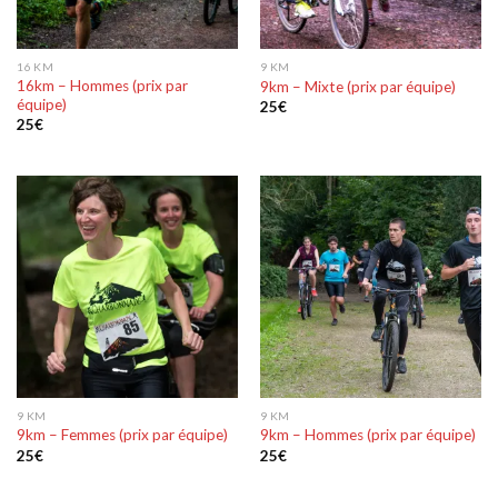
16 KM
9 KM
16km – Hommes (prix par
9km – Mixte (prix par équipe)
équipe)
25
€
25
€
9 KM
9 KM
9km – Femmes (prix par équipe)
9km – Hommes (prix par équipe)
25
€
25
€