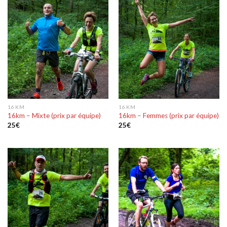
16 KM
16 KM
16km – Mixte (prix par équipe)
16km – Femmes (prix par équipe)
25
€
25
€