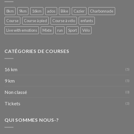
WITH
EMOTIONS
8km
9km
16km
ados
Bike
Cazier
Charbonnade
:-)
–
Course
Course à pied
Course à vélo
enfants
Fête
de
Live with emotions
Mixte
run
Sport
Vélo
Wallonie
de
Nivelles
16-
CATÉGORIES DE COURSES
09-
2017
16 km
(5)
9 km
(5)
Non classé
(0)
Tickets
(3)
QUI SOMMES NOUS-?