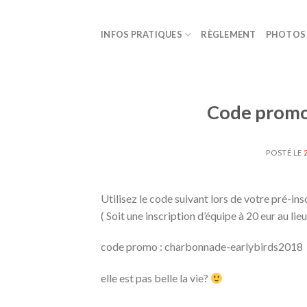
Skip
to
INFOS PRATIQUES
RÈGLEMENT
PHOTOS
content
Code promo 
POSTÉ LE
Utilisez le code suivant lors de votre pré-in
( Soit une inscription d’équipe à 20 eur au lieu
code promo : charbonnade-earlybirds2018
elle est pas belle la vie?