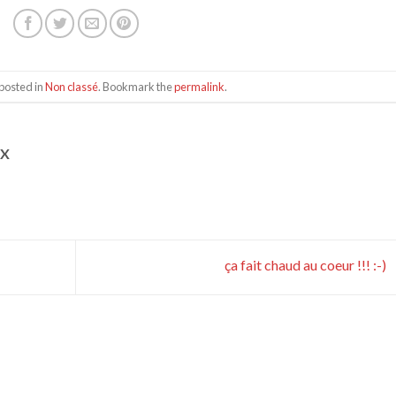
posted in
Non classé
. Bookmark the
permalink
.
UX
ça fait chaud au coeur !!! :-)