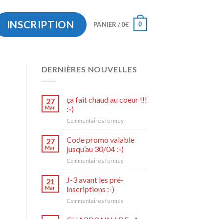
INSCRIPTION
0
PANIER /
0
€
DERNIÈRES NOUVELLES
ça fait chaud au coeur !!!
27
Mar
:-)
sur
Commentaires fermés
ça
fait
Code promo valable
27
chaud
Mar
jusqu’au 30/04 :-)
au
sur
Commentaires fermés
coeur
Code
!!!
promo
J-3 avant les pré-
:-)
21
valable
Mar
inscriptions :-)
jusqu’au
sur
Commentaires fermés
30/04
J-
:-)
3