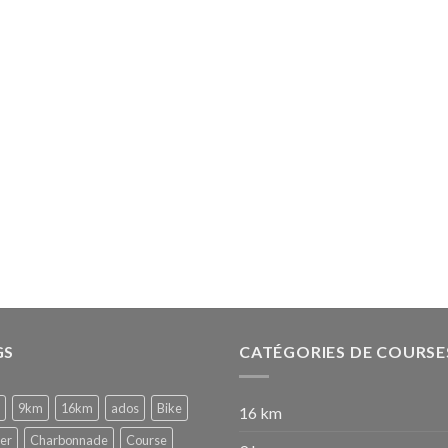
GS
CATÉGORIES DE COURSE
9km
16km
ados
Bike
16 km
er
Charbonnade
Course