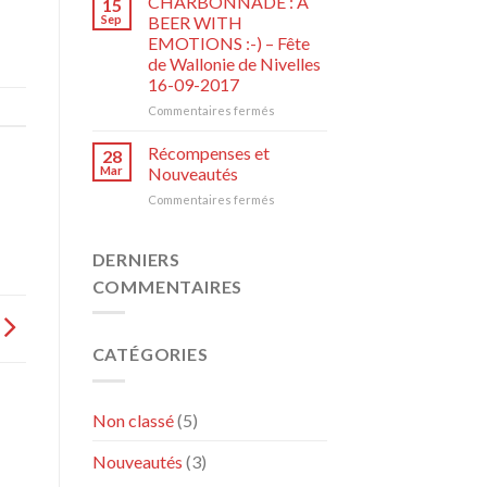
CHARBONNADE : A
15
avant
Sep
BEER WITH
les
EMOTIONS :-) – Fête
pré-
de Wallonie de Nivelles
inscriptions
16-09-2017
:-)
sur
Commentaires fermés
CHARBONNADE
:
Récompenses et
28
A
Mar
Nouveautés
BEER
sur
Commentaires fermés
WITH
Récompenses
EMOTIONS
et
:-)
Nouveautés
DERNIERS
–
Fête
COMMENTAIRES
de
Wallonie
de
Nivelles
CATÉGORIES
16-
09-
2017
Non classé
(5)
Nouveautés
(3)