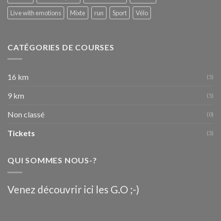
Fête
de
Live with emotions
Mixte
run
Sport
Vélo
Wallonie
de
Nivelles
16-
CATÉGORIES DE COURSES
09-
2017
16 km
(5)
9 km
(5)
Non classé
(0)
Tickets
(3)
QUI SOMMES NOUS-?
Venez découvrir ici les G.O ;-)